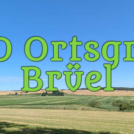
 Ortsg
Brüel