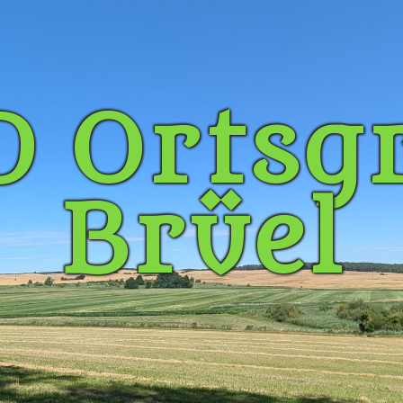
 Ortsg
Brüel