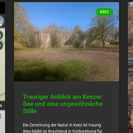
KEEZ
Trauriger Anblick am Keezer
See und eine ungewöhnliche
Stille
Die Zerstörung der Natur in Keez ist traurig.
Was bleibt ist Brachland in Vorbereitung für