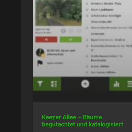
Keezer Allee – Bäume
begutachtet und katalogisiert