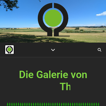
Die Galerie von
J
ü
l
c
h
e
n
d
o
r
f