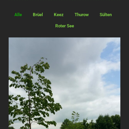
Alle
Brüel
Keez
Thurow
Sülten
Roter See