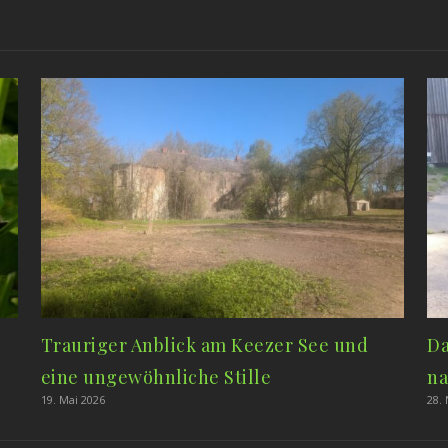
Trauriger Anblick am Keezer See und
Da
eine ungewöhnliche Stille
na
19. Mai 2026
28.