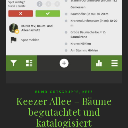
,
BUND-ORTSGRUPPE
KEEZ
Keezer Allee – Bäume
begutachtet und
katalogisiert