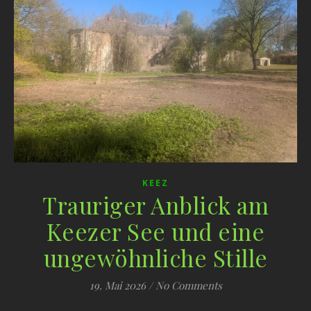
KEEZ
Trauriger Anblick am
Keezer See und eine
ungewöhnliche Stille
19. Mai 2026
/
No Comments