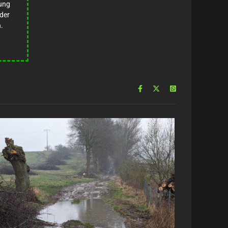
nung
eder
.