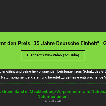
den Preis "35 Jahre Deutsche Einheit" | 
Hier geht's zum Video (YouTube)
 erwähnt und seine hervorragenden Leistungen zum Schutz des Grü
aturmonument erklären und bereitet zurzeit eine entsprechende V
s Grüne Band in Mecklenburg-Vorpommern wird Nationa
Naturmonument
10. Juli 2025