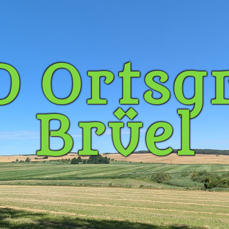
 Ortsg
Brüel